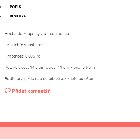
POPIS
DISKUZE
Houba do koupelny z přírodního lnu.
Len dobře snáší praní.
Hmotnost: 0,036 kg
Rozměr: cca. 14,5 cm x cca. 11 cm x cca. 5,5 cm
Buďte první, kdo napíše příspěvek k této položce.
Přidat komentář