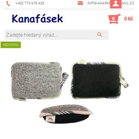
+420 775 676 423
INFOKANAFASEK@EMAIL.CZ
0
0 Kč
NOVINKA