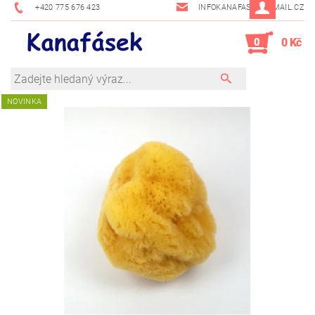
+420 775 676 423
INFOKANAFASEK@EMAIL.CZ
0
0 Kč
NOVINKA