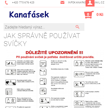
+420 775 676 423
INFOKANAFASEK@EMAIL.CZ
0
0 Kč
JAK SPRÁVNĚ POUŽÍVAT
SVÍČKY